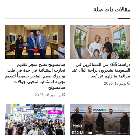
مقالات ذات صلة
دراسة: 85٪ من المسافرين في
سامسونج تفتتح متجر لتقديم
السعودية يشعرون براحة البال عند
تجارب استثنائية في جدة في قلب
مراقبة منازلهم عن بُعد
يو ووك صمم المتجر خصيصاُ لتقديم
تجربة استثنائية لمحبي جوالات
يوليو 15, 2025
سامسونج
ديسمبر 18, 2025