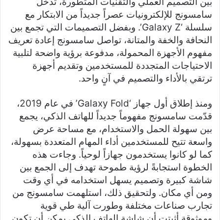
بين التصميم العملي والتقنيات المتطورة، تدخل
سامسونج للإلكترونيات عصراً جديداً من الابتكار مع
سلسلة ‘Galaxy Z’. وبفضل التصميمات التي تجمع بين
النحافة والخفة والمتانة، تواصل سامسونج إعادة تعريف
مفهوم الأجهزة المحمولة، مدفوعة برؤية واضحة لتلبية
الاحتياجات المتجددة للمستخدمين وتقديم أجهزة
ترتقي بالأداء والتصميم في آنٍ واحد.
ومنذ إطلاق أول جهاز ‘Galaxy Fold’ في عام 2019،
قدّمت سامسونج مفهوماً جديداً للهاتف الذكي، يجمع
بين سهولة الحمل والاستخدام، مع مساحة عرض
واسعة تتيح للمستخدمين أداء المهام المتعددة بسهولة،
كما لو كانوا يستخدمون جهازاً لوحياً. وجاءت هذه
الخطوة استجابةً لرؤية طموحة تهدف إلى الجمع بين
شاشة كبيرة وتصميم يسهل استخدامه في أي وقت
ومن أي مكان. ولتحقيق ذلك، استلهمت سامسونج من
تجارب صناعات مختلفة وطورت آلية طي قوية
وموثوقة أثبتت أن شاشة الهاتف الذكي يمكن أن تكون