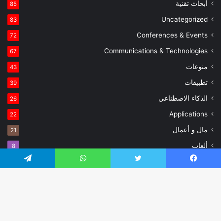
أبحاث تقنية
85
Uncategorized
83
Conferences & Events
72
Communications & Technologies
67
منوعات
43
تطبيقات
39
الذكاء الاصطناعي
26
Applications
22
مال و أعمال
21
ألعاب
8
Games
3
يسبوك
تويتر
واتساب
تيلقرام
© حقوق النشر 2026، جميع الحقوق محفوظة |
جَنَّة الثيم (المظهر) تم
زر
تصميمه من قِبل TieLabs
| مُستضاف بفخر
SiteGround