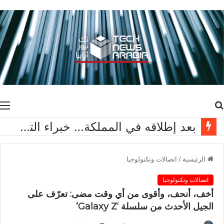
بحث
ا
عن
بعد إطلاقه في المملكة… خبراء التقنية ورواد مجتمع الألعاب يشاركون انطباعاتهم حول TECNO POVA 8 Pro 5G
الرئيسية
/
اتصالات وتكنولوجيا
اتصالات وتكنولوجيا
أخف، أنحف، وأقوى من أي وقت مضى: تعرّف على
الجيل الأحدث من سلسلة ‘Galaxy Z’