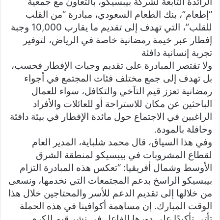
الرائدة التابعة لشركة بيبسيكو، بالتعاون مع جمعية
“إطعام”، بنك الطعام السعودي، مبادرة “من القلب
للقلب”، التي تهدف إلى تقديم ما يقارب 10,000 وجبة
إفطار عبر خيمة رمضانية خاصة في الرياض، لتوفير
تجربة إنسانية دافئة
ولا تقتصر المبادرة على تقديم وجبات الإفطار فحسب،
بل تهدف إلى جمع مختلف فئات المجتمع في أجواء
رمضانية تعزز قيم التآخي والتكافل، سواء للعمال
الباحثين عن مكان للاستراحة أو للعائلات والأفراد
الراغبين في الاجتماع حول مائدة الإفطار في بيئة دافئة
وحافلة بالمودة.
وفي هذا السياق، قال محمد شلباية، المدير العام
لقطاع المشروبات في بيبسيكو لمنطقة الشرق
الأوسط وشمال أفريقيا: “تعكس هذه المبادرة التزام
بيبسيكو الراسخ بدعم المجتمعات التي نخدمها، ونسعى
من خلالها إلى تقديم الدعم للأسر والمحتاجين خلال هذا
الوقت المبارك. إن مساهمة أكوافينا في هذه الحملة
تأتي تأكيدًا على دورها الفاعل في نشر قيم الكرم