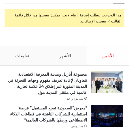
هذا الويدجت يتطلب إضافة أرقام لايت، يمكنك تنصيبها من خلال قائمة
القالب > تنصيب الإضافات.
الأخيرة
الأشهر
تعليقات
مجموعة أباريل ومدينة المعرفة الاقتصادية
تتعاونان لإعادة تعريف مفهوم وجهات التجزئة في
المدينة المنورة عبر إطلاق 24 علامة تجارية
عالمية في ملتقى المدينة مول
منذ يوم واحد
*معرض”السعودية تصنع المستقبل” فرصة
استثمارية للشركات الناشئة في قطاعات الذكاء
الاصطناعي وربطها بالشركات العالمية*
منذ يومين