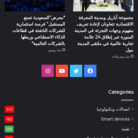
مجموعة أباريل ومدينة المعرفة
*معرض”السعودية تصنع
الاقتصادية تتعاونان لإعادة تعريف
المستقبل” فرصة استثمارية
مفهوم وجهات التجزئة في المدينة
للشركات الناشئة في قطاعات
المنورة عبر إطلاق 24 علامة
الذكاء الاصطناعي وربطها
تجارية عالمية في ملتقى المدينة
بالشركات العالمية*
مول
منذ يومين
منذ يوم واحد
فيسبوك
تويتر
يوتيوب
انستقرام
Categories
اتصالات وتكنولوجيا
202
Smart devices
183
تقنية
134