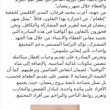
والعطاء خلال شهر رمضان”.
من جهته، أعرب محمد فرحان، المدير الإقليمي لجمعية
“إطعام”، عن اعتزازه بهذا التعاون، قائلاً: “يمثل شهر
رمضان فرصة لتعزيز قيم المشاركة والتكافل، ونحن
فخورون بالتعاون مع أكوافينا في هذه المبادرة التي
تجسد معاني العطاء والانتماء. من خلال هذا الجهد
المشترك، نؤكد التزامنا المستمر بدعم المجتمع
وإحداث تأثير إيجابي ملموس”.
وتحرص المبادرة على تقديم وجبات إفطار متكاملة
تتضمن مكونات غذائية أساسية، بالإضافة إلى مياه
“أكوافينا”، لضمان انتعاش الصائمين وترطيبهم. كما أن
الخيمة الرمضانية لا تقتصر على تقديم الطعام فحسب،
بل تمثل مساحة نابضة بروح رمضان، حيث يجتمع
الأفراد على مائدة واحدة، لتبادل القصص والتجارب
وتعزيز روابط التآخي والتراحم بين أفراد المجتمع.