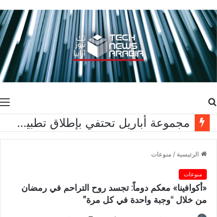
بحث
ا
عن
مجموعة أباريل تحتفي بإطلاق تطبيق آيڤي بالتزامن مع حملة العودة إلى المدارس
الرئيسية
/
منوعات
منوعات
«أكوافينا» معكم دوماً: تجسد روح التراحم في رمضان
من خلال “وجبة واحدة في كل مرة”