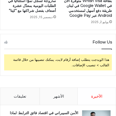
بطاقة Whish Visa متوفرة الآن
ساروجة تُسجّل نموًا استثنائيًا في
في Google Wallet في لبنان
الطلبات اليومية بمعدّل عشرة
طريقة دفع أسهل لمستخدمي
أضعاف بفضل شراكتها مع “كيتا”
Android عبر Google Pay
ديسمبر 15, 2025
يوليو 2, 2025
Follow Us
هذا الويدجت يتطلب إضافة أرقام لايت، يمكنك تنصيبها من خلال قائمة
القالب > تنصيب الإضافات.
الأخيرة
الأشهر
تعليقات
الأمن السيبراني في اقتصاد فائق الترابط: لماذا