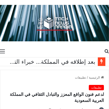
بحث
ا
عن
بعد إطلاقه في المملكة… خبراء التقنية ورواد مجتمع الألعاب يشاركون انطباعاتهم حول TECNO POVA 8 Pro 5G
الرئيسية
/
تطبيقات
تطبيقات
لدعم فنون الواقع المعزز والتبادل الثقافي في المملكة
العربية السعودية