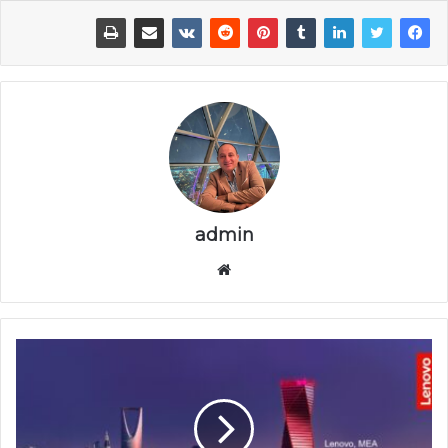
admin
موقع
الويب