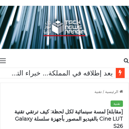
بحث
ا
عن
تقنية “فليكس تيتانيوم” من سامسونج: هندسة المواد المتقدمة تعيد رسم معايير متانة الشاشات القابلة للطي
الرئيسية
/
تقنية
تقنية
[مقابلة] لمسة سينمائية لكل لحظة: كيف ترتقي تقنية
Cine LUT بالفيديو المصور بأجهزة سلسلة Galaxy
S26