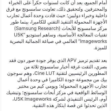
أمام الجميع، بعد أن كانت لسنوات حكراً على الخبراء
والمحترفين. ولتحقيق ذلك، تعاونت سامسونج مع فرق
داخلية وخبراء دوليين؛ حيث قادت وحدة أعمال تجارب
الأجهزة المحمولة التنفيذ التقني للكاميرا، بينما طور
مركز سامسونج للأبحاث (Samsung Research)
تقنيات المعالجة الأساسية، وساهم استوديو “U5K
Imageworks” العالمي في صياغة الجمالية البصرية
للميزة.
بعد تقديم ترميز APV الذي يوفر جودة صور دون فقد
بصري، التقت غرفة أخبار سامسونج ثلاثة من
المطورين الرئيسيين لتقنية Cine LUT، وهم سوجون
بيك من مجموعة جودة الكاميرا في وحدة أعمال
تجارب الأجهزة المحمولة؛ وبومي كيم من مختبر
الوسائط الواقعية في مركز أبحاث سامسونج؛ وتيشيك
أوم، الرئيس التنفيذي لشركة U5K Imageworks،
الذين تحدثوا عن قصة ابتكار هذه التقنية.