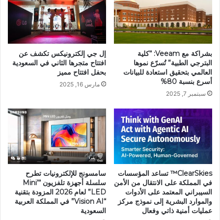
بشراكة مع Veeam: “كلية
إل جي إلكترونيكس تكشف عن
البترجي الطبية” تُسرّع نموها
افتتاح متجرها الثاني في السعودية
العالمي بتحقيق استعادة للبيانات
بحفل افتتاح مميز
أسرع بنسبة 80%
مارس 16, 2025
سبتمبر 7, 2025
ClearSkies™ تساعد المؤسسات
سامسونج للإلكترونيات تطرح
في المملكة على الانتقال من الأمن
سلسلة أجهزة تلفزيون “’Mini
السيبراني المعتمد على الأدوات
LED” لعام 2026 المزودة بتقنية
والموارد البشرية إلى نموذج مركز
“Vision AI” في المملكة العربية
عمليات أمنية ذاتي وفعال
السعودية