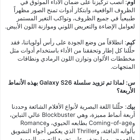
أوم
: انصب تركيزنا على ضمان الأداء الموثوق في
الظروف الواقعية، وابتكار أدوات تمنح الصور مظهراً
طبيعياً في جميع الظروف، وتواكب التغير المستمر
لعوامل الإضاءة والتعريض اللوني وموازنة اللون الأبيض.
كيم
: انطلاقاً من وضع الجودة على رأس أولوياتنا، فقد
حلّلنا كل إطار وتحققنا من الأداء باستخدام أدوات مثل
مخططات الألوان وتوازن اللون الرمادي ونطاقات
المتجهات.
س: لماذا تم تزويد سلسلة
Galaxy S26
بهذه الأنماط
الأربعة؟
بيك
: حلّلنا اللغة البصرية لأنواع الأفلام الشائعة وحددنا
أربعة أنماط مميزة، وهي Blockbuster عالي التباين،
وComing-of-age بطابعه الحيوي، وRomance
بألوانه الدافئة، وThriller الذي يعكس أجواء التشويق
والغموض، مما يضفي على تجربة التصوير اليومية