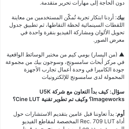
دون الحاجة إلى مهارات تحرير متقدمة.
بيك
: أردنا ابتكار تجربة تُمكّن المستخدمين من معاينة
اللقطات السينمائية لحظة التقاطها، ثم تطبيق جدول
تحويل الألوان ومشاركة الفيديو بنقرة واحدة في
معرض الصور.
▲ (من اليسار) بومي كيم من مختبر الوسائط الواقعية
في مركز أبحاث سامسونج، وسوجون بيك من مجموعة
جودة الكاميرا في وحدة أعمال تجارب الأجهزة
المحمولة لدى سامسونج للإلكترونيات
سؤال: كيف بدأ التعاون مع شركة
U5K
Imageworks
؟ وكيف تم تطوير تقنية
Cine LUT
؟
أوم
: بدأ تعاوننا قبل عامين بتقديم الاستشارات حول
أداة Rec. 709 LUT المخصصة لمقاطع الفيديو
المصورة بصيغة Log من سامسونج، حيث قمنا