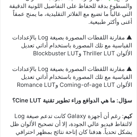
والسطوع بدقة للحفاظ على التفاصيل اللونية الدقيقة
التي غالباً ما تضيع مع الفلاتر التقليدية، ما يمنح عمقاً
أغنى وأكثر طبيعية.
▲ مقارنة اللقطات المصورة بصيغة Log بالإعدادات
القياسية مع تلك المصورة باستخدام أداتي تعديل
الألوان Thriller LUT وBlockbuster LUT
▲ مقارنة اللقطات المصورة بصيغة Log بالإعدادات
القياسية مع تلك المصورة باستخدام أداتي تعديل
الألوان Coming-of-age LUT وRomance LUT
سؤال: ما هي الدوافع وراء تطوير تقنية
Cine LUT
؟
كيم
: رغم أن أجهزة Galaxy كانت تدعم صيغة Log
لالتقاط فيديو عالي الجودة، إلا أن تصحيح الألوان ظل
يشكل تحدياً. هدفنا كان إتاحة نتائج بمظهر احترافي