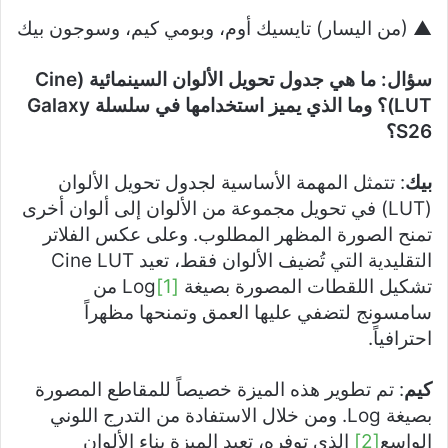
▲ (من اليسار) تايسيك أوم، وبومي كيم، وسوجون بيك
سؤال: ما هي جدول تحويل الألوان السينمائية (
Cine
LUT
)؟ وما الذي يميز استخدامها في سلسلة
Galaxy
S26
؟
بيك
: تتمثل المهمة الأساسية لجدول تحويل الألوان
(LUT) في تحويل مجموعة من الألوان إلى ألوان أخرى
تمنح الصورة المظهر المطلوب. وعلى عكس الفلاتر
التقليدية التي تُضيف الألوان فقط، تعيد Cine LUT
تشكيل اللقطات المصورة بصيغة Log
[1]
من
سامسونج لتضفي عليها العمق وتمنحها مظهراً
احترافياً.
كيم
: تم تطوير هذه الميزة خصيصاً للمقاطع المصورة
بصيغة Log. ومن خلال الاستفادة من التدرج اللوني
الواسع
[2]
الذي توفره، تعيد الميزة بناء الألوان