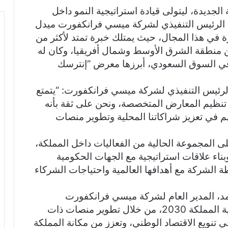
 الجديدة، ليتولى قيادة استراتيجية النمو داخل
م، الرئيس التنفيذي لشركة ميسي فرانكفورت ميدل
زة في هذا المجال، حيث يمتلك خبرة تمتد لأكثر من
 منطقة الشرق الأوسط وشمال أفريقيا، وكان له
في السوق السعودي، أبرزها معرض “إنترسك
، الرئيس التنفيذي لشركة ميسي فرانكفورت: “يتمتع
نظيم المعارض المتخصصة، ونحن على ثقة بأنه
هم في تعزيز شراكاتنا المحلية وتطوير منصات
 المجموعة الحالية من الفعاليات داخل المملكة،
اء علاقات استراتيجية مع الجهات الحكومية
الشركة مع أهدافها العالمية واحتياجات الشركاء
حمد، المدير العام لشركة ميسي فرانكفورت
السعودية: “نحن ملتزمون بتحقيق أهداف رؤية المملكة 2030، من خلال تطوير منصات ذات
تنويع الاقتصاد الوطني، وتعزز من مكانة المملكة