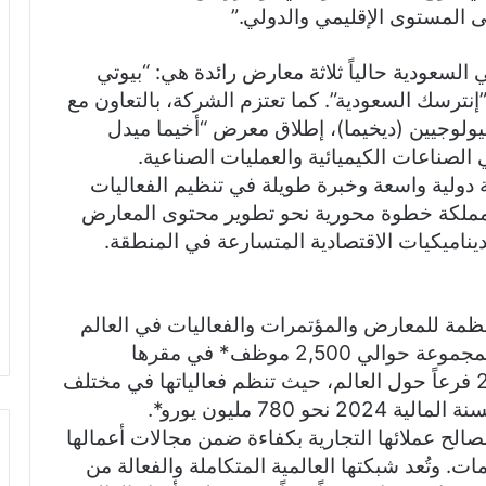
 المستوى الإقليمي والدولي.”
عودية حالياً ثلاثة معارض رائدة هي: “بيوتي
”إنترسك السعودية”. كما تعتزم الشركة، بالتعاون مع
لبيولوجيين (ديخيما)، إطلاق معرض “أخيما ميدل
دولية واسعة وخبرة طويلة في تنظيم الفعاليات
مملكة خطوة محورية نحو تطوير محتوى المعارض
ديناميكيات الاقتصادية المتسارعة في المنطقة.
ظمة للمعارض والمؤتمرات والفعاليات في العالم
تمتلك مركز معارض خاصاً بها. ويعمل لدى المجموعة حوالي 2,500 موظف* في مقرها
الرئيسي بمدينة فرانكفورت أم ماين وفي 28 فرعاً حول العالم، حيث تنظم فعالياتها في مختلف
780 مليون يورو*.
لح عملائها التجارية بكفاءة ضمن مجالات أعمالها
مات. وتُعد شبكتها العالمية المتكاملة والفعالة من