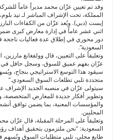
وقد تم تعيين عزّان محمد مديراً عاماً للشركة
المملكة، تحت الإشراف المباشر لـ تيد بلو
إيست (دبي). ويُعد عزّان من الكفاءات البار
اثني عشر عاماً في إدارة معارض كبرى ضمن
دور محوري في إطلاق عدة فعاليات ناجحة 
السعودية”.
وتعليقاً على التعيين، قال وولفغانغ مارزين
عزّان بفهم عميق للسوق، وسجل حافل في ت
سيقود هذا التوسع الاستراتيجي بنجاح، ويُس
متجددة تلبي تطلعات السوق السعودي.”
سيتولى عزّان في منصبه الجديد الإشراف على
وتطوير أفكار جديدة للمعارض المتخصصة، وبن
والمؤسسات المعنية، بما يضمن توافق أنشطة 
المحليين.
وتعليقاً على المرحلة المقبلة، قال عزّان م
طابع محلي، تلبي متطلبات السوق وتُسهم في 