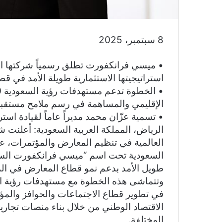
8‏ سبتمبر‏، 2025
• ميسي فرانكفورت تطلق رسمياً شركتها ا
استراتيجيتها الاستثمارية طويلة الأمد في ق
الإقليمي والمساهمة في رسم ملامح مستقب
• تسمية عزّان محمد مديراً عاماً لقيادة است
الرياض، المملكة العربية السعودية: أعلن
العالمية في تنظيم المعارض والمؤتمرات، عن
السعودية تحت اسم “ميسي فرانكفورت السعو
طويل الأمد بدعم نمو قطاع المعارض في الم
في تطوير قطاع الاجتماعات والحوافز والمؤ
الاقتصاد الوطني من خلال بناء منصات تجاري
المختلفة.