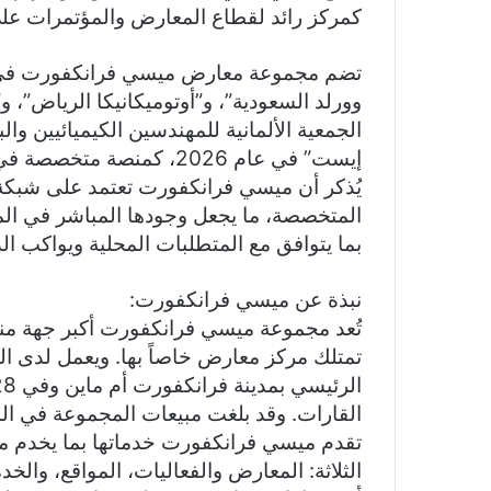
كمركز رائد لقطاع المعارض والمؤتمرات على
تضم مجموعة معارض ميسي فرانكفورت في الس
وورلد السعودية”، و”أوتوميكانيكا الرياض”، و
الجمعية الألمانية للمهندسين الكيميائيين وا
إيست” في عام 2026، كمنصة متخصصة في الصناعات الكيميائية والعمليات الصناعية.
يُذكر أن ميسي فرانكفورت تعتمد على شبكة 
المتخصصة، ما يجعل وجودها المباشر في ال
بما يتوافق مع المتطلبات المحلية ويواكب ال
نبذة عن ميسي فرانكفورت:
تُعد مجموعة ميسي فرانكفورت أكبر جهة من
القارات. وقد بلغت مبيعات المجموعة في السنة المالية 2024 نحو 
تقدم ميسي فرانكفورت خدماتها بما يخدم مصا
الثلاثة: المعارض والفعاليات، المواقع، والخد