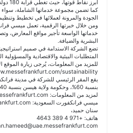
أبرز نق
كما تضمن مجموعة خدماتها الشاملة، سواء ع
الجودة والمرونة لعملائها في تخطيط وتنظيم و
ومن خلال خبرتها الرقمية، تعمل ميسي فرا
خدماتها الواسعة تأجير مواقع المعارض، وت
البشرية والضيافة.
تضع الشركة الاستدامة في صميم استراتيجيته
المتطلبات البيئية والاقتصادية والمسؤولية ال
للمزيد من المعلومات، يُرجى زيارة الموقع ال
w.messefrankfurt.com/sustainability
يقع المقر الرئيسي للشركة في مدينة فرانكف
بنسبة 60%، وحكومة ولاية هيسن بنسبة 40%.
لمزيد من المعلومات: www.messefrankfurt.com
ميسي فرانكفورت السعودية: www.ksa.messefrankfurt.com
سنان حميد،
هاتف: +971 4 389 4643
an.hameed@uae.messefrankfurt.com