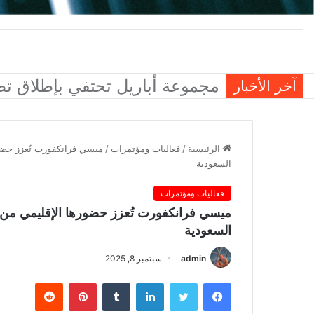
سامسونج تعزز الثقة بالهواتف الق
آخر الأخبار
الرئيسية
/
فعاليات ومؤتمرات
/
ميسي فرانكفورت تُعزز حضو
السعودية
فعاليات ومؤتمرات
ميسي فرانكفورت تُعزز حضورها الإقليمي من 
السعودية
admin
سبتمبر 8, 2025
فيسبوك
تويتر
لينكدإن
بينتيريست