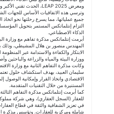
ومعرض LEAP 2025، الحدث تقني الأكبر والأكثر حضورًا على مستوى العالم.
وترسي هذه الاتفاقيات الأساس للجهات الش
جميع عملياتها، مما يسرع رحلتها نحو اتخاذ ا
التزام إنتلماتكس المستمر بتحويل المؤسسا
الذكاء الاصطناعي.
أبرمت إنتلماتكس مذكرة تفاهم مع وزارة البي
المهندس منصور بن هلال المشيطي، وذلك به
الابتكار والكفاءة والاستدامة عبر المنظومة 
ووزارة البيئة والمياه والزراعة والباحثين و
وكانت مذكرة التفاهم الثانية مع وزارة الاق
سليمان العبيد، بهدف استكشاف حلول تعتمد
الاقتصادي واتخاذ القرار وإمكانية الوصول إ
المستنيرة من خلال التقنيات المتقدمة.
كما أبرمت إنتلماتكس مذكرة التفاهم الثالث
للعقار (السجل العقاري)، وهي شركة مملوكة ل
في تعزيز الشفافية والثقة في قطاع العقار
شاملة ومركزية للعقارات. وتؤسس مذكرة التفا