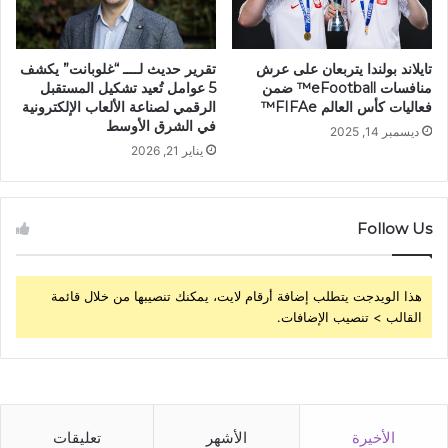
تايلاند بولندا يتربعان على عرش
تقرير حديث لــــ “غلوبانت” يكشف
منافسات eFootball™ ضمن
5 عوامل تُعيد تشكيل المستقبل
فعاليات كأس العالم FIFAe™
الرقمي لصناعة الألعاب الإلكترونية
في الشرق الأوسط
ديسمبر 14, 2025
يناير 21, 2026
Follow Us
هذا الويدجت يتطلب إضافة أرقام لايت، يمكنك تنصيبها من خلال قائمة
القالب > تنصيب الإضافات.
الأخيرة
الأشهر
تعليقات