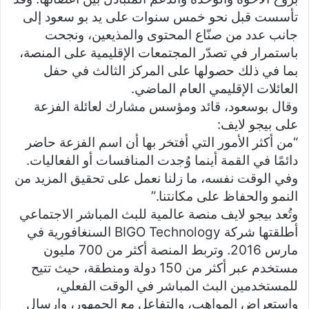
تأسست قبل نحو خمس سنوات على يد بو سعود إلى
جانب عدد من صنّاع المحتوى والمذيعين، ونجحت
باستمرار في تصدّر المجتمعات الإقليمية على المنصة،
بما في ذلك حصولها على المركز الثالث في حفل
العائلات الإقليمي العام الماضي.
وقال بوسعود، قائد ومؤسس مشارك لعائلة الفزعة
على بيجو لايف:
“من أكثر الأمور التي أفتخر بها أن اسم الفزعة حاضر
دائمًا في القمة أينما وُجدت المنافسات أو الفعاليات.
وفي الوقت نفسه، ما زلنا نعمل على تحقيق المزيد من
النمو والحفاظ على مكانتنا.”
وتُعد بيجو لايف منصة عالمية للبث المباشر الاجتماعي
أطلقتها شركة BIGO Technology السنغافورية في
مارس 2016. وتربط المنصة أكثر من 700 مليون
مستخدم عبر أكثر من 150 دولة ومنطقة، حيث تتيح
للمستخدمين البث المباشر في الوقت الفعلي،
واستعراض المواهب، والتفاعل مع الجمهور، وإرسال