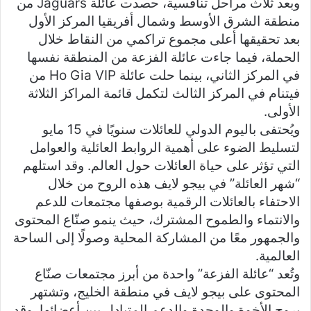
وبعد ثلاث مراحل تنافسية، حصدت عائلة Jaguars من
منطقة الشرق الأوسط وشمال أفريقيا المركز الأول
بعد تحقيقها أعلى مجموع تراكمي من النقاط خلال
الحملة، فيما جاءت عائلة الفزعة من المنطقة نفسها
في المركز الثاني، بينما حلت عائلة Ho Gia VIP من
فيتنام في المركز الثالث لتكمل قائمة المراكز الثلاثة
الأولى.
ويُحتفى باليوم الدولي للعائلات سنويًا في 15 مايو
لتسليط الضوء على أهمية الروابط العائلية والعوامل
التي تؤثر على حياة العائلات حول العالم. وقد استلهم
“شهر العائلة” في بيجو لايف هذه الروح من خلال
الاحتفاء بالعائلات الرقمية بوصفها مجتمعات للدعم
والانتماء والطموح المشترك، حيث ينمو صنّاع المحتوى
والجمهور معًا من المشاركة المحلية وصولًا إلى الساحة
العالمية.
وتُعد “عائلة الفزعة” واحدة من أبرز مجتمعات صنّاع
المحتوى على بيجو لايف في منطقة الخليج، وتشتهر
بروح الأخوة والوحدة والدعم المتبادل بين أعضائها. وقد