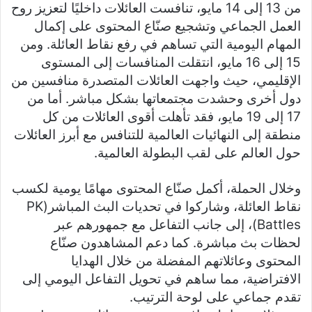
من 13 إلى 14 مايو، تنافست العائلات داخليًا لتعزيز روح
العمل الجماعي وتشجيع صنّاع المحتوى على إكمال
المهام اليومية التي تساهم في رفع نقاط العائلة. ومن
15 إلى 16 مايو، انتقلت المنافسات إلى المستوى
الإقليمي، حيث واجهت العائلات المتصدرة منافسين من
دول أخرى وحشدت مجتمعاتها بشكل مباشر. أما من
17 إلى 19 مايو، فقد تأهلت أقوى العائلات من كل
منطقة إلى النهائيات العالمية للتنافس مع أبرز العائلات
حول العالم على لقب البطولة العالمية.
وخلال الحملة، أكمل صنّاع المحتوى مهامًا يومية لكسب
نقاط العائلة، وشاركوا في تحديات البث المباشر(PK
Battles)، إلى جانب التفاعل مع جمهورهم عبر
لحظات بث مباشرة. كما دعم المشاهدون صنّاع
المحتوى وعائلاتهم المفضلة من خلال الهدايا
الافتراضية، مما ساهم في تحويل التفاعل اليومي إلى
تقدم جماعي على لوحة الترتيب.