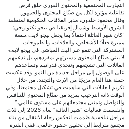
التجارب المجتمعية والمحتوى الفوري خلق فرص
تفاعلية مؤثرة لكل من صنّاع المحتوى والجمهور.
وقال محمود خلدون، مدير العلاقات الحكومية لمنطقة
الشرق الأوسط وشمال إفريقيا في بيجو تكنولوجي:
“كان شهر العائلة احتفالًا بما يجعل بيجو لايف منصة
مميزة فعلًا: الأشخاص، والعلاقات، والطموحات
المشتركة التي تنمو عبر البث المباشر. في بيجو لايف،
لا يبني صنّاع المحتوى مسيرتهم بمفردهم، بل تدعمهم
العائلات التي تشجعهم وتتحدى قدراتهم وتساعدهم
على الوصول إلى مراحل جديدة من النمو. وقد عكست
حملة هذا العام مزيجًا من الإرث والتجدد، من خلال
تكريم العائلات التي ساهمت في تشكيل مجتمعنا، وفي
الوقت ذاته الترحيب بمزيد من صنّاع المحتوى للتنافس
والتواصل وتمثيل مجتمعاتهم على مستوى عالمي.”
وانقسمت فعاليات “شهر العائلة” لعام 2026 إلى ثلاث
مراحل تنافسية صُممت لتعكس رحلة الانتقال من بناء
مجتمع مترابط إلى تحقيق حضور عالمي. ففي الفترة