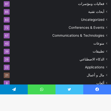
فعاليات ومؤتمرات
97
أبحاث تقنية
85
Uncategorized
83
Conferences & Events
72
Communications & Technologies
67
منوعات
43
تطبيقات
39
الذكاء الاصطناعي
26
Applications
22
مال و أعمال
21
ألعاب
8
Games
3
يسبوك
تويتر
واتساب
تيلقرام