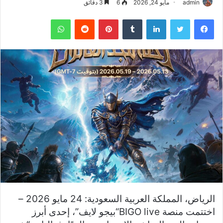
admin
مايو 24, 2026
6
3 دقائق
فيسبوك
تويتر
لينكدإن
بينتيريست
واتساب
الرياض، المملكة العربية السعودية: 24 مايو 2026 –
اختتمت منصة BIGO live“بيجو لايف”، إحدى أبرز