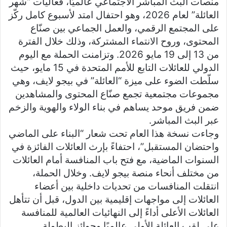
منصات البث المباشر الاجتماعي عالميًا، فعاليات “شهر
العائلة” لعام 2026، وهو احتفال امتد لأسبوع كامل ركّز
على المجتمع الرقمي، والعمل الجماعي بين صنّاع
المحتوى، وروح الانتماء المشتركة، وذلك خلال الفترة
من 13 إلى 19 مايو 2026. وتزامنت الحملة مع اليوم
الدولي للعائلات التابع للأمم المتحدة في 15 مايو، حيث
سلّطت الضوء على ميزة “العائلة” في بيجو لايف، وهي
مجموعات مجتمعية تجمع صنّاع المحتوى والمشاهدين
ضمن فريق موحد يساهم في بناء الولاء والهوية والزخم
عبر البث المباشر.
وجاءت نسخة هذا العام تحت شعار “البناء على الماضي
واحتضان المستقبل”، احتفاءً بإرث العائلات الفائزة في
السنوات الماضية، مع فتح باب المنافسة أمام العائلات
من مختلف أنحاء منصة بيجو لايف. وخلال الحملة،
انتقلت المنافسات من تحديات داخلية بين أعضاء
العائلات إلى مواجهات إقليمية بين الدول، قبل أن تتأهل
العائلات الأعلى أداءً إلى النهائيات العالمية للمنافسة
على لقب العائلة الأولى عالميًا وجوائز البطولة.