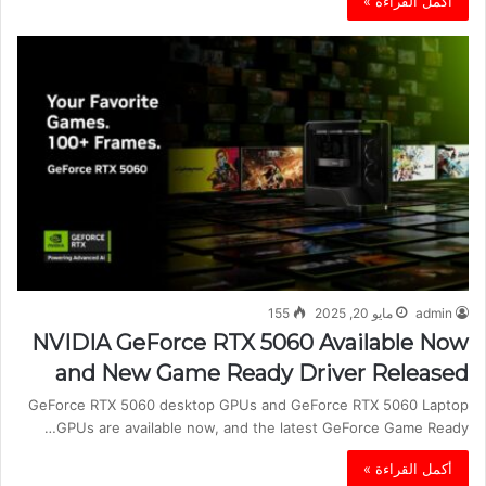
أكمل القراءة »
admin
مايو 20, 2025
155
NVIDIA GeForce RTX 5060 Available Now
and New Game Ready Driver Released
GeForce RTX 5060 desktop GPUs and GeForce RTX 5060 Laptop
GPUs are available now, and the latest GeForce Game Ready…
أكمل القراءة »