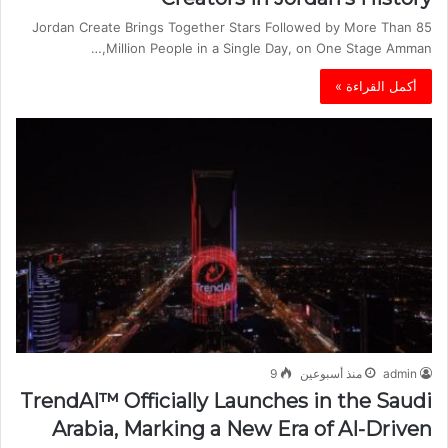
Jordan Create Brings Together Stars Followed by More Than 85
Million People in a Single Day, on One Stage Amman,…
أكمل القراءة »
admin
منذ أسبوعين
9
TrendAI™️ Officially Launches in the Saudi
Arabia, Marking a New Era of AI-Driven