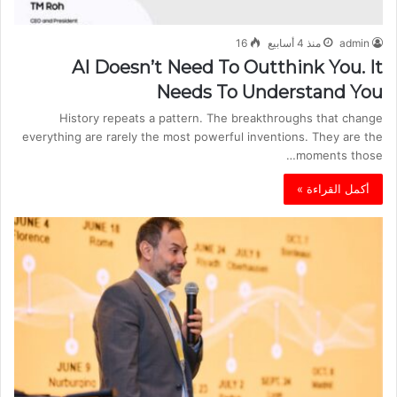
admin
منذ 4 أسابيع
16
AI Doesn’t Need To Outthink You. It
Needs To Understand You
History repeats a pattern. The breakthroughs that change
everything are rarely the most powerful inventions. They are the
moments those…
أكمل القراءة »