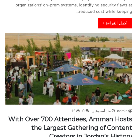
organizations’ on-prem systems, identifying security flaws at
reduced cost while keeping…
أكمل القراءة »
admin
منذ أسبوعين
0
12
With Over 700 Attendees, Amman Hosts
the Largest Gathering of Content
Creators in Jordan’s History