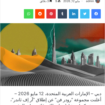
admin
مايو 12, 2026
9
3 دقائق
فيسبوك
تويتر
لينكدإن
بينتيريست
واتساب
دبي – الإمارات العربية المتحدة، 12 مايو 2026 –
أعلنت مجموعة “رودر فن” عن إطلاق “آر إف ثاندر”،