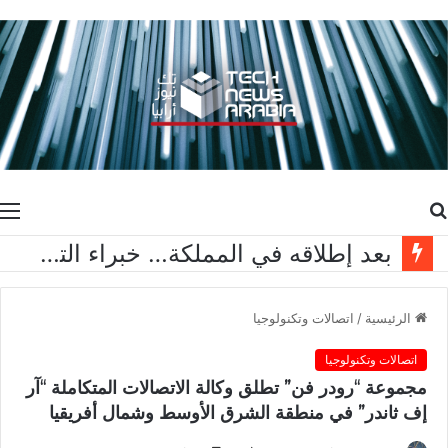
بحث
ا
عن
بعد إطلاقه في المملكة… خبراء التقنية ورواد مجتمع الألعاب يشاركون انطباعاتهم حول TECNO POVA 8 Pro 5G
الرئيسية
/
اتصالات وتكنولوجيا
اتصالات وتكنولوجيا
مجموعة “رودر فن” تطلق وكالة الاتصالات المتكاملة “آر
إف ثاندر” في منطقة الشرق الأوسط وشمال أفريقيا