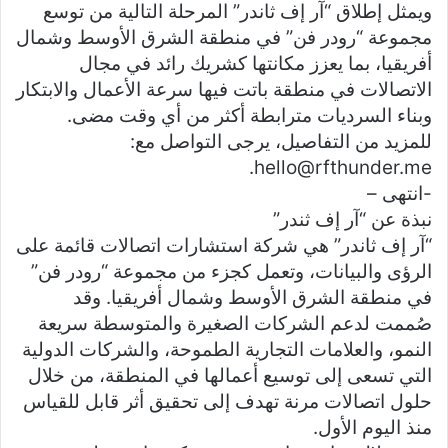
ويمثل إطلاق “آر إف ثاندر” المرحلة التالية من توسع
مجموعة “رودر فن” في منطقة الشرق الأوسط وشمال
أفريقيا، بما يعزز مكانتها كشريك رائد في مجال
الاتصالات في منطقة باتت فيها سرعة الأعمال والابتكار
وبناء السرديات مترابطة أكثر من أي وقت مضى.
للمزيد من التفاصيل، يرجى التواصل مع:
hello@rfthunder.me.
-انتهى –
نبذة عن “آر إف ثندر”
“آر إف ثاندر” هي شركة استشارات اتصالات قائمة على
الرؤى والبيانات، وتعمل كجزء من مجموعة “رودر فن”
في منطقة الشرق الأوسط وشمال أفريقيا. وقد
صُممت لدعم الشركات الصغيرة والمتوسطة سريعة
النمو، والعلامات التجارية الطموحة، والشركات الدولية
التي تسعى إلى توسيع أعمالها في المنطقة، من خلال
حلول اتصالات مرنة تهدف إلى تحقيق أثر قابل للقياس
منذ اليوم الأول.