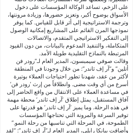
على الزخم، تساعد الوكالة المؤسسات على دخول
الأسواق بوضوح أكبر، وتعزيز حضورها، وزيادة مرونتها،
وترجمة الاستراتيجية إلى أثر قابل للقياس. كما يوفر
نموذجها المرن القائم على المشاريع إمكانية الوصول
إلى التفكير الاستراتيجي المتقدم، والاتصالات
المتكاملة، والتنفيذ المدعوم بالبيانات، من دون القيود
المرتبطة بالنماذج التقليدية طويلة الأمد.
وقالت صوفي سيمبسون، المدير العام لـ”رودر فن
أتلين” و”آر إف ثاندر”: من خلال وجودنا في المنطقة
لأكثر من عقد، شهدنا تطور احتياجات العملاء بوتيرة
أسرع من أي وقت مضى. وانطلاقاً من إرث ’رودر فن‘
في مساعدة العملاء على الانتقال من واقع الحاضر إلى
آفاق المستقبل، يمثل إطلاق ’آر إف ثاندر‘ محطة مهمة
في هذه الرحلة. وما يميز ’آر إف ثاندر‘ هو قدرتها على
توفير السرعة والمرونة التي تحتاجها المؤسسات
الطموحة، في المرحلة التي تناسبها من رحلة النمو.”
وأضافت بيانكا رايلي، المدير العام لـ”آر إف ثاندر”: “لقد