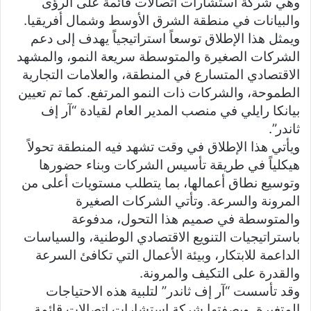
وهي شركة استشارات اتصالات قائمة على الرؤى
والبيانات في منطقة الشرق الأوسط وشمال أفريقيا.
ويمثل هذا الإطلاق توسعاً استراتيجياً يهدف إلى دعم
الشركات الصغيرة والمتوسطة سريعة النمو، والمشهد
الاقتصادي المتسارع في المنطقة، والعلامات التجارية
الطموحة، والشركات ذات النمو المرتفع. كما تم تعيين
بيانكا رايلي في منصب المدير العام لقيادة “آر إف
ثاندر”.
ويأتي هذا الإطلاق في وقت تشهد فيه المنطقة تحولاً
هيكلياً في طريقة تأسيس الشركات وبناء حضورها
وتوسيع نطاق أعمالها، بما يتطلب مستويات أعلى من
المرونة والسرعة. وتأتي الشركات الصغيرة
والمتوسطة في صميم هذا التحول، مدفوعة
باستراتيجيات التنويع الاقتصادي الوطنية، والسياسات
الداعمة للابتكار، وبيئة الأعمال التي تكافئ السرعة
والقدرة على التكيف والمرونة.
وقد تأسست “آر إف ثاندر” لتلبية هذه الاحتياجات
المتغيرة. وبصفتها شركة استشارات اتصالات قائمة