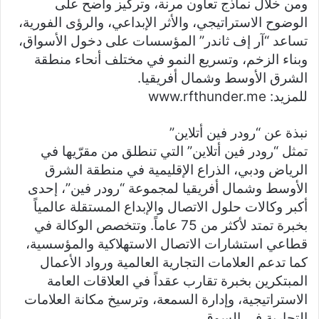
ومن خلال نماذج تعاون مرنة، وتركيز واضح على
الوضوح الاستراتيجي، والأثر الإبداعي، والرؤى الفورية،
تساعد “آر إف ثاندر” المؤسسات على دخول الأسواق،
وبناء الزخم، وتسريع النمو في مختلف أنحاء منطقة
الشرق الأوسط وشمال أفريقيا.
للمزيد: www.rfthunder.me
نبذة عن “رودر فين أتلاين”
تمثل “رودر فين أتلاين” التي تنطلق من مقرّيها في
الرياض ودبي، الذراع الإقليمية في منطقة الشرق
الأوسط وشمال أفريقيا لمجموعة “رودر فين”، إحدى
أكبر وكالات حلول الاتصال والإبداع المستقلة عالمياً
بخبرة تمتد لأكثر من 75 عاماً. وتتخصص الوكالة في
قطاعي استشارات الاتصال الاستهلاكية والمؤسسية،
كما تدعم العلامات التجارية العالمية ورواد الأعمال
المبتكرين بخبرة تقارب عقداً في العلاقات العامة
الاستراتيجية، وإدارة السمعة، وترسيخ مكانة العلامات
التجارية في السوق.