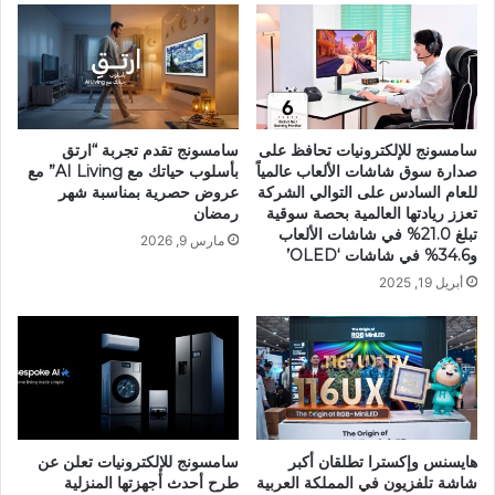
سامسونج للإلكترونيات تحافظ على
سامسونج تقدم تجربة “ارتق
صدارة سوق شاشات الألعاب عالمياً
بأسلوب حياتك مع AI Living” مع
للعام السادس على التوالي الشركة
عروض حصرية بمناسبة شهر
تعزز ريادتها العالمية بحصة سوقية
رمضان
تبلغ 21.0% في شاشات الألعاب
مارس 9, 2026
و34.6% في شاشات ‘OLED’
أبريل 19, 2025
هايسنس وإكسترا تطلقان أكبر
سامسونج للإلكترونيات تعلن عن
شاشة تلفزيون في المملكة العربية
طرح أحدث أجهزتها المنزلية