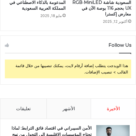
السعودية شاشة RGB‑MiniLED
المدعومة بالذكاء الاصطناعي في
UX بحجم 116 بوصة الآن في
المملكة العربية السعودية
معارض إكسترا
مايو 18, 2025
أكتوبر 12, 2025
Follow Us
هذا الويدجت يتطلب إضافة أرقام لايت، يمكنك تنصيبها من خلال قائمة
القالب > تنصيب الإضافات.
الأخيرة
الأشهر
تعليقات
الأمن السيبراني في اقتصاد فائق الترابط: لماذا
تحتاج المؤسسات الإقليمية إلى التحول من نهج