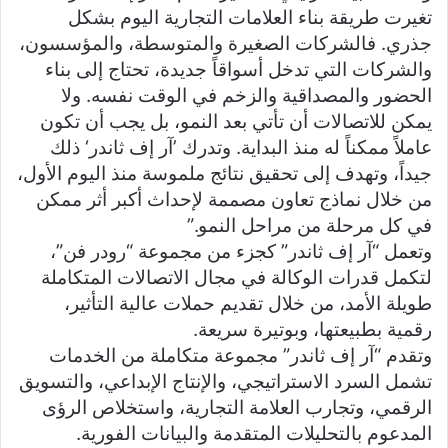
تغيرت طريقة بناء العلامات التجارية اليوم بشكل
جذري. فالشركات الصغيرة والمتوسطة، والمؤسسون،
والشركات التي تدخل أسواقاً جديدة، تحتاج إلى بناء
الحضور والمصداقية والزخم في الوقت نفسه. ولا
يمكن للاتصالات أن تأتي بعد النمو، بل يجب أن تكون
عاملاً ممكناً له منذ البداية. وتدرك ’آر إف ثاندر‘ ذلك
جيداً، وتهدف إلى تحقيق نتائج ملموسة منذ اليوم الأول،
من خلال نماذج تعاون مصممة لإحداث أكبر أثر ممكن
في كل مرحلة من مراحل النمو.”
وتعمل “آر إف ثاندر” كجزء من مجموعة “رودر فن”،
لتكمل قدرات الوكالة في مجال الاتصالات المتكاملة
طويلة الأمد، من خلال تقديم حملات عالية التأثير،
رقمية بطبيعتها، وبوتيرة سريعة.
وتقدم “آر إف ثاندر” مجموعة متكاملة من الخدمات
تشمل السرد الاستراتيجي، والإنتاج الإبداعي، والتسويق
الرقمي، وتجارب العلامة التجارية، واستخلاص الرؤى
المدعوم بالتحليلات المتقدمة والبيانات الفورية.