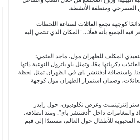
عرض المسرحي ومنطقة الأنشطة.
ائمًا كوجهة تجمع العائلات لصناعة اللحظات
يه الجميع بأنه فعلًا… “المكان الذي تنتمي إليه
لتنفيذي المكلف للظهران مول، ماجد القثمي:
لات ذكرياتها معًا، وتمثل باو باترول النوعية ذاتها
نا. واستضافة أدفنتشر باي في الظهران تمثل لحظة
 العائلات، وضمان استمرار الظهران مول كوجهة
ماستر إنترتينمنت وعرض نكلوديون، حول رايدر
 والمغامرات داخل “أدفنتشر باي”. ومنذ انطلاقه،
ة المحبوبة للأطفال حول العالم، مستندًا إلى قيم