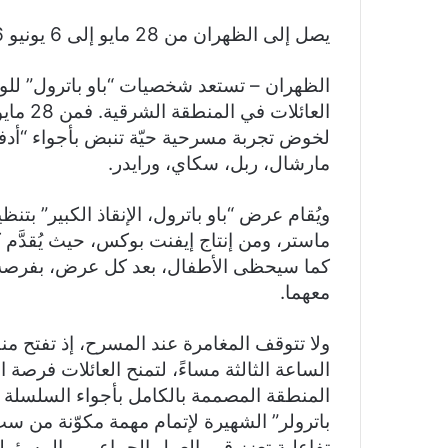
يصل إلى الظهران من 28 مايو إلى 6 يونيو 2026
الظهران – تستعد شخصيات “باو باترول” لل
لخوض تجربة مسرحية حيّة تنبض بأجواء “أد
مارشال، ربل، سكاي، ورايدر.
ويُقام عرض “باو باترول، الإنقاذ الكبير” ب
ماستر، ومن إنتاج إيفنت بوكس، حيث يُقد
كما سيحظى الأطفال، بعد كل عرض، بفرصة
معهما.
ولا تتوقف المغامرة عند المسرح، إذ تفتح منط
الساعة الثالثة مساءً، لتمنح العائلات فرص
المنطقة المصممة بالكامل بأجواء السلسلة ا
باترولر” الشهيرة لإتمام مهمة مكوّنة من 
تفاعلية تعزز قيم العمل الجماعي، والمسؤولي