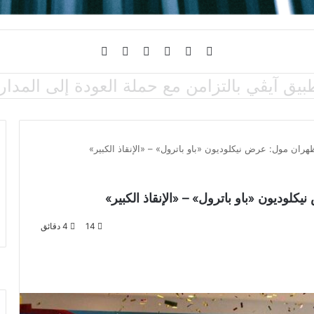
فيسبوك
تويتر
يوتيوب
انستقرام
تسجيل
الوضع
ابلة للطي عبر معايير جديدة لمتانة الاستخدام
الدخول
المظلم
ران مول: عرض نيكلوديون «باو باترول» – «الإنقاذ الكبير»
وديون «باو باترول» – «الإنقاذ الكبير»
14
4 دقائق