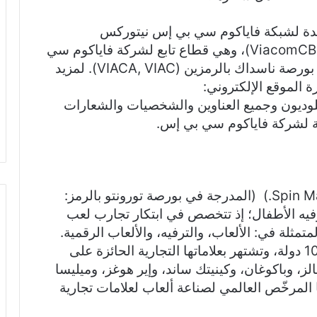
متحدة لشبكة فاياكوم سي بي إس نيتوركس
إنترناشيونال (ViacomCBS Networks International)، وهي قطاع تابع لشركة فاياكوم سي
بي إس (.ViacomCBS Inc)، والمدرجة في بورصة ناسداك بالرمزين (VIACA, VIAC). لمزيد
ة الموقع الإلكتروني:
http://. كما تُعد نيكلوديون وجميع العناوين والشخصيات والشعارات
كة لشركة فاياكوم سي بي إس.
تُعد شركة سبين ماستر كورب (Spin Master Corp.) (المدرجة في بورصة تورونتو بالرمز:
ل ترفيه الأطفال؛ إذ تتخصص في ابتكار تجارب لعب
لمتمثلة في: الألعاب، والترفيه، والألعاب الرقمية.
وتنتشر منتجات سبين ماستر في أكثر من 100 دولة، وتشتهر بعلاماتها التجارية الحائزة على
الز، وباكوغان، وكينيتك ساند، وإير هوغز، وميليسا
 المرخّص العالمي لصناعة ألعاب لعلامات تجارية