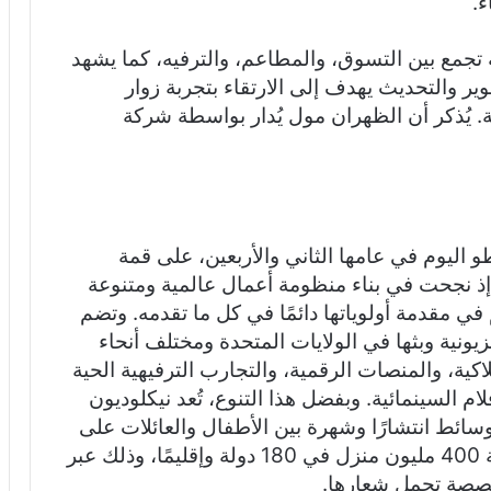
ء.
تجمع بين التسوق، والمطاعم، والترفيه، كما يشهد
وير والتحديث يهدف إلى الارتقاء بتجربة زوار
. يُذكر أن الظهران مول يُدار بواسطة شركة
Nickelodeo)، والتي تخطو اليوم في عامها الثاني والأربعين، على قمة
ا؛ إذ نجحت في بناء منظومة أعمال عالمية ومتنوعة
ي مقدمة أولوياتها دائمًا في كل ما تقدمه. وتضم
فزيونية وبثها في الولايات المتحدة ومختلف أنحاء
كية، والمنصات الرقمية، والتجارب الترفيهية الحية
م السينمائية. وبفضل هذا التنوع، تُعد نيكلوديون
وسائط انتشارًا وشهرة بين الأطفال والعائلات على
مستوى العالم، حيث تصل خدماتها إلى قرابة 400 مليون منزل في 180 دولة وإقليمًا، وذلك عبر