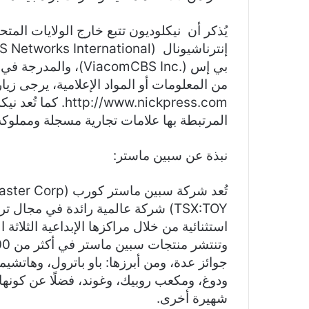
يُذكر أن نيكلوديون تتبع خارج الولايات ال
من المعلومات أو المواد الإعلامية، يرجى زيار
www.nickpress.com
المرتبطة بها علامات تجارية مسجلة ومملو
نبذة عن سبين ماستر:
TSX:TOY) شركة عالمية رائدة في مجا
استثنائية من خلال مراكزها الإبداعية الثلاثة ا
جوائز عدة، ومن أبرزها: باو باترول، وهاتشيم
ودوغ، ومكعب روبيك، وغوند، فضلًا عن كونها
شهيرة أخرى.