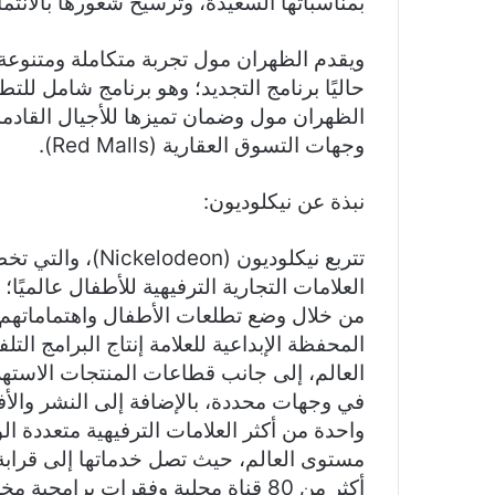
بمناسباتها السعيدة، وترسيخ شعورها بالانتما
ويقدم الظهران مول تجربة متكاملة ومتنوعة 
حاليًا برنامج التجديد؛ وهو برنامج شامل للتط
الظهران مول وضمان تميزها للأجيال القادمة
وجهات التسوق العقارية (Red Malls).
نبذة عن نيكلوديون:
تتربع نيكلوديون (n
العلامات التجارية الترفيهية للأطفال عالميً
من خلال وضع تطلعات الأطفال واهتماماتهم ف
المحفظة الإبداعية للعلامة إنتاج البرامج التل
العالم، إلى جانب قطاعات المنتجات الاستهلا
في وجهات محددة، بالإضافة إلى النشر والأفلا
واحدة من أكثر العلامات الترفيهية متعددة ال
أكثر من 80 قناة محلية وفقرات برامجية مخصصة تحمل شعارها.