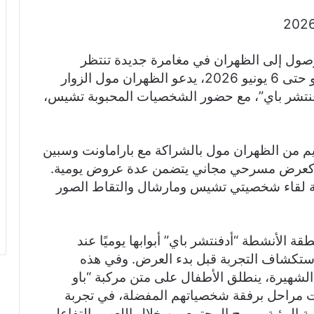
وصول إلى الظهران في مغامرة جديدة تنتظر
العائلات في المنطقة الشرقية. فمن 28 مايو حتى 6 يونيو 2026، يدعو الظهران مول الزوار
فنتشر باي”، مع حضور الشخصيات المحبوبة تشيس،
تنظيم من الظهران مول بالشراكة مع باراماونت وسبين
َّم كعرض مسرحي مجاني يتضمن عدة عروض يومية.
 لقاء شخصيتي تشيس ومارشال والتقاط الصور
قة الأنشطة “أدفنتشر باي” أبوابها يوميًا عند
ة استكشاف التجربة قبل بدء العرض. وفي هذه
لشهيرة، ينطلق الأطفال على متن مركبة “باو
ست مراحل برفقة شخصياتهم المفضلة، في تجربة
ة البيئية، وروح المجتمع من خلال اللعب والتفاعل