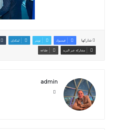
شاركها
فيسبوك
تويتر
لينكدإن
مشاركة عبر البريد
طباعة
admin
موقع
الويب