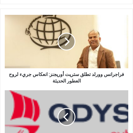
الويب
فراجرانس وورلد تطلق ستريت أوريجنز: انعكاس جريء لروح
العطور الحديثة