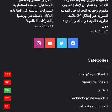
مجموعة أباريل ومدينة المعرفة
*معرض”السعودية تصنع
الاقتصادية تتعاونان لإعادة تعريف
المستقبل” فرصة استثمارية
مفهوم وجهات التجزئة في المدينة
للشركات الناشئة في قطاعات
المنورة عبر إطلاق 24 علامة
الذكاء الاصطناعي وربطها
تجارية عالمية في ملتقى المدينة
بالشركات العالمية*
مول
منذ 22 ساعة
منذ 3 ساعات
فيسبوك
تويتر
يوتيوب
انستقرام
Categories
اتصالات وتكنولوجيا
202
Smart devices
183
تقنية
134
Technology Research
125
فعاليات ومؤتمرات
98