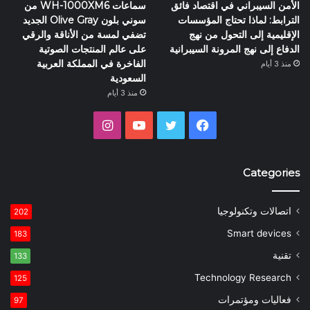
الأمن السيبراني في اقتصاد فائق
سماعات WH-1000XM6 من
الترابط: لماذا تحتاج المؤسسات
سوني بلون Olive Gray الجديد
الإقليمية إلى التحول من نهج
تضفي لمسة من الأناقة والرقي
الدفاع إلى نهج المرونة السيبرانية
على عالم المنتجات الصوتية
الفاخرة في المملكة العربية
منذ 3 أيام
السعودية
منذ 3 أيام
فيسبوك
تويتر
يوتيوب
انستقرام
Categories
اتصالات وتكنولوجيا
202
Smart devices
183
تقنية
133
Technology Research
125
فعاليات ومؤتمرات
97