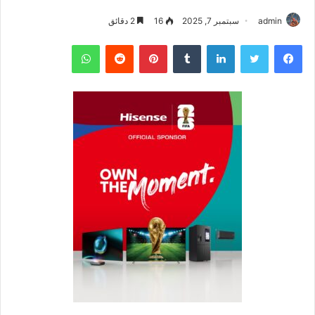
admin
سبتمبر 7, 2025
16
2 دقائق
فيسبوك
تويتر
لينكدإن
بينتيريست
واتساب