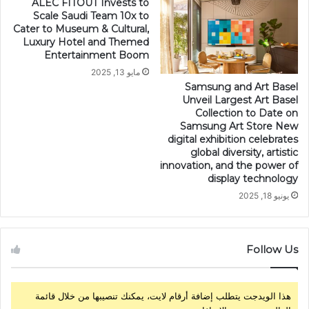
ALEC FITOUT Invests to
Scale Saudi Team 10x to
Cater to Museum & Cultural,
Luxury Hotel and Themed
Entertainment Boom
مايو 13, 2025
Samsung and Art Basel
Unveil Largest Art Basel
Collection to Date on
Samsung Art Store New
digital exhibition celebrates
global diversity, artistic
innovation, and the power of
display technology
يونيو 18, 2025
Follow Us
هذا الويدجت يتطلب إضافة أرقام لايت، يمكنك تنصيبها من خلال قائمة