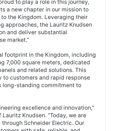
roud to play a role in this journey,
ts a new chapter in our mission to
s to the Kingdom. Leveraging their
ng approaches, the Lauritz Knudsen
on and deliver substantial
se market.”
al footprint in the Kingdom, including
ng 7,000 square meters, dedicated
anels and related solutions. This
ty to customers and rapid response
’s long-standing commitment to
gineering excellence and innovation,”
f Lauritz Knudsen. “Today, we are
a through Schneider Electric. Our
tomers with safe, reliable, and