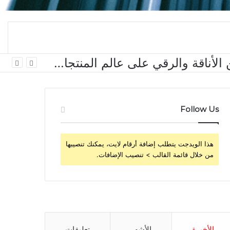
سماعات WH-1000XM6 من سوني بلون Olive Gray الجديد تضفي لمسة من الأناقة والرقي على عالم المنتجات الصوتية الفاخرة في المملكة العربية السعودية
Follow Us
هذا الويدجت يتطلب إضافة أرقام لايت، يمكنك تنصيبها
من خلال قائمة القالب > تنصيب الإضافات.
الأخيرة
الأشهر
تعليقات