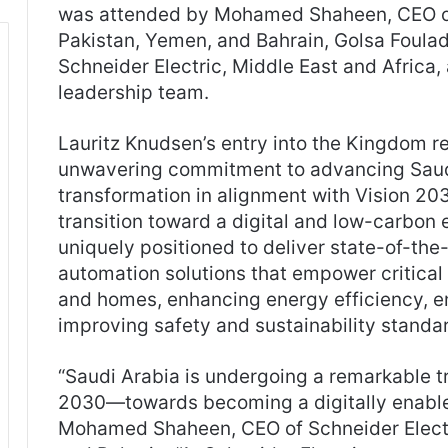
was attended by Mohamed Shaheen, CEO of 
Pakistan, Yemen, and Bahrain, Golsa Foulad
Schneider Electric, Middle East and Africa
leadership team.
Lauritz Knudsen’s entry into the Kingdom re
unwavering commitment to advancing Saudi
transformation in alignment with Vision 20
transition toward a digital and low-carbon
uniquely positioned to deliver state-of-the-
automation solutions that empower critical i
and homes, enhancing energy efficiency, ens
improving safety and sustainability standa
“Saudi Arabia is undergoing a remarkable 
2030—towards becoming a digitally enable
Mohamed Shaheen, CEO of Schneider Electri