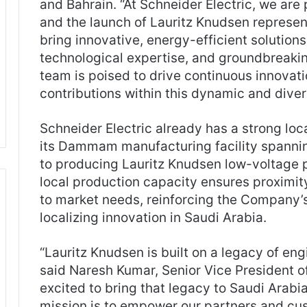
and Bahrain. “At Schneider Electric, we are p
and the launch of Lauritz Knudsen represen
bring innovative, energy-efficient solution
technological expertise, and groundbreaki
team is poised to drive continuous innovati
contributions within this dynamic and diver
Schneider Electric already has a strong loc
its Dammam manufacturing facility spanni
to producing Lauritz Knudsen low-voltage p
local production capacity ensures proximi
to market needs, reinforcing the Company
localizing innovation in Saudi Arabia.
“Lauritz Knudsen is built on a legacy of en
said Naresh Kumar, Senior Vice President o
excited to bring that legacy to Saudi Arabi
mission is to empower our partners and cus