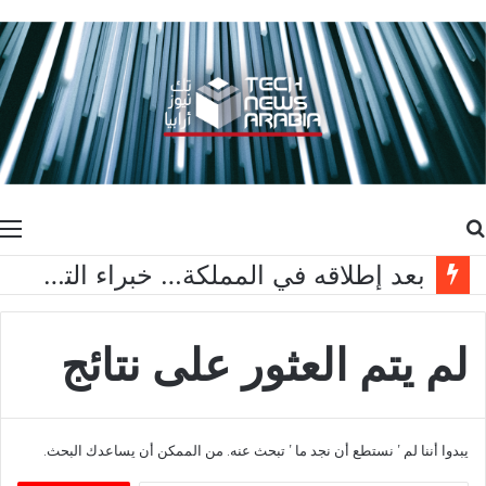
بحث
ا
عن
بعد إطلاقه في المملكة… خبراء التقنية ورواد مجتمع الألعاب يشاركون انطباعاتهم حول TECNO POVA 8 Pro 5G
لم يتم العثور على نتائج
يبدوا أننا لم ’ نستطع أن نجد ما ’ تبحث عنه. من الممكن أن يساعدك البحث.